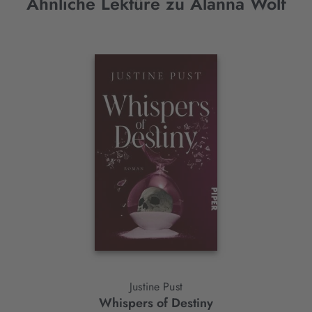
Ähnliche Lektüre zu Alanna Wolf
Interaktives
Slider-
Element
Justine Pust
Whispers of Destiny