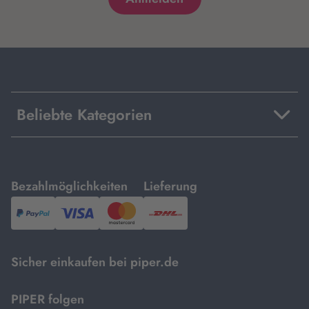
Beliebte Kategorien
mit
mit
Bezahlmöglichkeiten
Lieferung
PayPal,
Visa
und
DHL.
Mastercard.
Sicher einkaufen bei piper.de
PIPER folgen