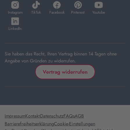
öffnet
öffnet
öffnet
öffnet
öffnet
in
in
in
in
in
Instagram
TikTok
Facebook
Pinterest
Youtube
neuem
neuem
neuem
neuem
neuem
öffnet
Tab
Tab
Tab
Tab
Tab
in
LinkedIn
neuem
Tab
Sie haben das Recht, Ihren Vertrag binnen 14 Tagen ohne
Angabe von Gründen zu widerrufen.
Vertrag widerrufen
Impressum
Kontakt
Datenschutz
FAQs
AGB
Barrierefreiheitserklärung
Cookie-Einstellungen