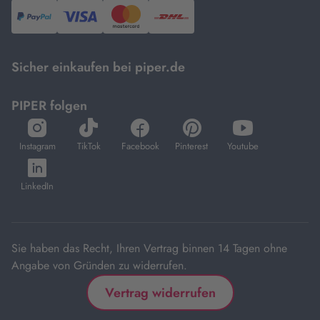
PayPal,
Visa
und
DHL.
Mastercard.
Sicher einkaufen bei piper.de
PIPER folgen
öffnet
öffnet
öffnet
öffnet
öffnet
in
in
in
in
in
Instagram
TikTok
Facebook
Pinterest
Youtube
neuem
neuem
neuem
neuem
neuem
öffnet
Tab
Tab
Tab
Tab
Tab
in
LinkedIn
neuem
Tab
Sie haben das Recht, Ihren Vertrag binnen 14 Tagen ohne
Angabe von Gründen zu widerrufen.
Vertrag widerrufen