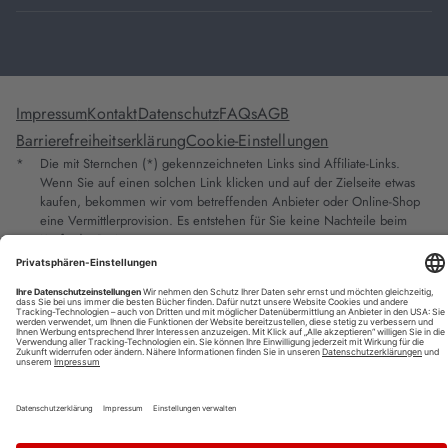
Impressum
Kontakt
Datenschutz
FAQs
AGB
Barrierefreiheitserklärung
Cookie-Einstellungen
*
Die mit Sternchen (*) gekennzeichneten Links sind Affiliate-Links.
Wenn Sie auf einen solchen Link klicken und auf der Zielseite etwas
kaufen, bekommen wir vom betreffenden Anbieter oder Online-Shop
eine Vermittlerprovision. Es entstehen für Sie keine Nachteile beim
Kauf oder Preis.
**
Befristete Preissenkung zum Buchpreisbindungspreis inkl.
Mehrwertsteuer.
1
Versand innerhalb Deutschlands versandkostenfrei ab 9,00 €
Bestellwert.
2
Vorbestellung ab 30 Tage vor Erscheinungstermin möglich.