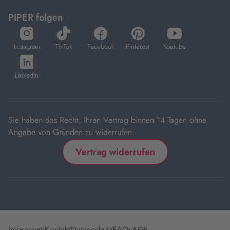
PIPER folgen
öffnet
öffnet
öffnet
öffnet
öffnet
in
in
in
in
in
Instagram
TikTok
Facebook
Pinterest
Youtube
neuem
neuem
neuem
neuem
neuem
öffnet
Tab
Tab
Tab
Tab
Tab
in
LinkedIn
neuem
Tab
Sie haben das Recht, Ihren Vertrag binnen 14 Tagen ohne
Angabe von Gründen zu widerrufen.
Vertrag widerrufen
Impressum
Kontakt
Datenschutz
FAQs
AGB