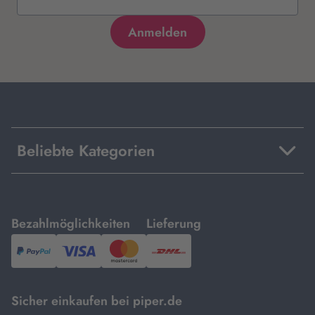
Beliebte Kategorien
mit
mit
Bezahlmöglichkeiten
Lieferung
PayPal,
Visa
und
DHL.
Mastercard.
Sicher einkaufen bei piper.de