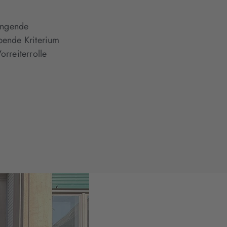
ringende
bende Kriterium
rreiterrolle