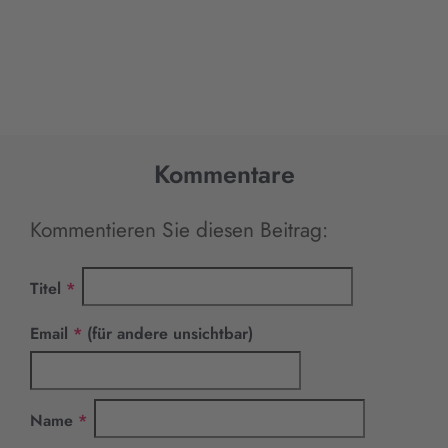
Kommentare
Kommentieren Sie diesen Beitrag:
Pflichtfeld
Titel
*
Pflichtfeld
Email
*
(für andere unsichtbar)
Pflichtfeld
Name
*