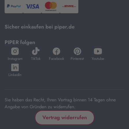
PayPal,
Visa
und
DHL.
Mastercard.
Sicher einkaufen bei piper.de
PIPER folgen
öffnet
öffnet
öffnet
öffnet
öffnet
in
in
in
in
in
Instagram
TikTok
Facebook
Pinterest
Youtube
neuem
neuem
neuem
neuem
neuem
öffnet
Tab
Tab
Tab
Tab
Tab
in
LinkedIn
neuem
Tab
Sie haben das Recht, Ihren Vertrag binnen 14 Tagen ohne
Angabe von Gründen zu widerrufen.
Vertrag widerrufen