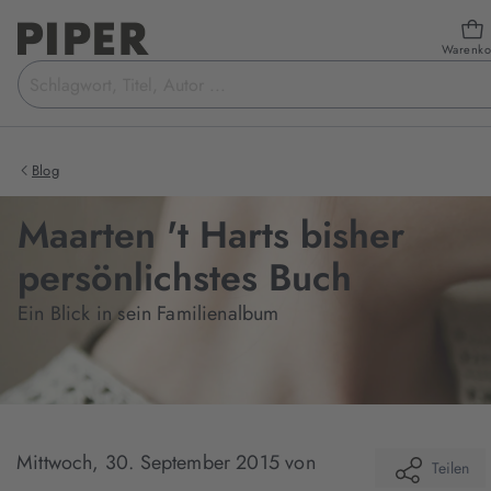
Warenko
Suchbegriff
eingeben
Blog
Maarten 't Harts bisher
persönlichstes Buch
Ein Blick in sein Familienalbum
Mittwoch, 30. September 2015
von
Teilen