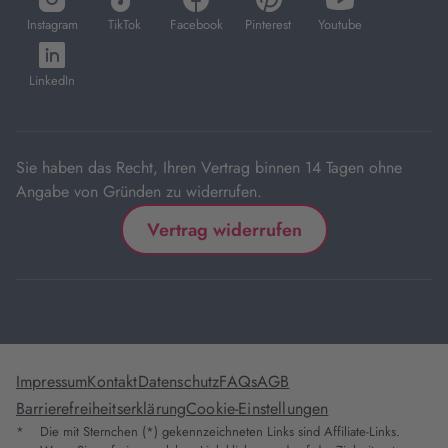
in
in
in
in
in
Instagram
TikTok
Facebook
Pinterest
Youtube
neuem
neuem
neuem
neuem
neuem
öffnet
Tab
Tab
Tab
Tab
Tab
in
LinkedIn
neuem
Tab
Sie haben das Recht, Ihren Vertrag binnen 14 Tagen ohne
Angabe von Gründen zu widerrufen.
Vertrag widerrufen
Impressum
Kontakt
Datenschutz
FAQs
AGB
Barrierefreiheitserklärung
Cookie-Einstellungen
*
Die mit Sternchen (*) gekennzeichneten Links sind Affiliate-Links.