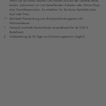
Wenn Sie auf einen solchen Link klicken und auf der Zielseite etwas
kaufen, bekommen wir vom betreffenden Anbieter oder Online-Shop
eine Vermittlerprovision. Es entstehen für Sie keine Nachteile beim
Kauf oder Preis.
**
Befristete Preissenkung zum Buchpreisbindungspreis inkl.
Mehrwertsteuer.
1
Versand innerhalb Deutschlands versandkostenfrei ab 9,00 €
Bestellwert.
2
Vorbestellung ab 30 Tage vor Erscheinungstermin möglich.