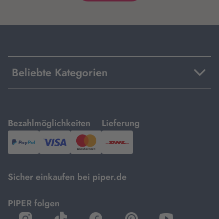
Beliebte Kategorien
mit
mit
Bezahlmöglichkeiten
Lieferung
PayPal,
Visa
und
DHL.
Mastercard.
Sicher einkaufen bei piper.de
PIPER folgen
öffnet
öffnet
öffnet
öffnet
öffnet