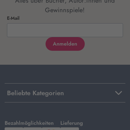
Alles über Bücher, Autor:innen und
Gewinnspiele!
E-Mail
Beliebte Kategorien
mit
mit
Bezahlmöglichkeiten
Lieferung