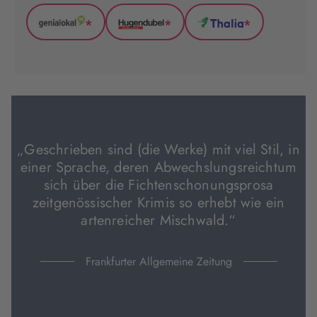
*
*
*
GenialLokal
Hugendubel
Thalia
(wird
(wird
(wird
in
in
in
neuem
neuem
neuem
Tab
Tab
Tab
geöffnet)
geöffnet)
geöffnet)
„Geschrieben sind (die Werke) mit viel Stil, in
einer Sprache, deren Abwechslungsreichtum
sich über die Fichtenschonungsprosa
zeitgenössischer Krimis so erhebt wie ein
artenreicher Mischwald.“
Frankfurter Allgemeine Zeitung