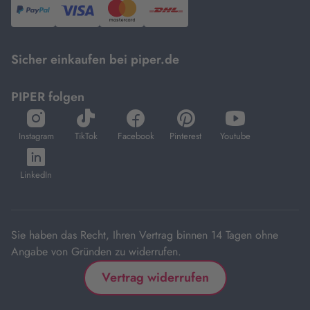
PayPal,
Visa
und
DHL.
Mastercard.
Sicher einkaufen bei piper.de
PIPER folgen
öffnet
öffnet
öffnet
öffnet
öffnet
in
in
in
in
in
Instagram
TikTok
Facebook
Pinterest
Youtube
neuem
neuem
neuem
neuem
neuem
öffnet
Tab
Tab
Tab
Tab
Tab
in
LinkedIn
neuem
Tab
Sie haben das Recht, Ihren Vertrag binnen 14 Tagen ohne
Angabe von Gründen zu widerrufen.
Vertrag widerrufen