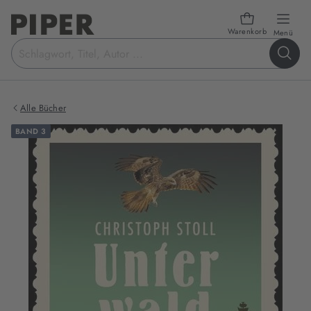
Warenkorb
öffn
Menü
Suchbegriff
eingeben
Alle Bücher
BAND 3