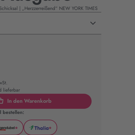
Schicksal | „Herzzerreißend“ NEW YORK TIMES
wSt.
 lieferbar
In den Warenkorb
 bestellen:
*
*
l
Hugendubel
Thalia