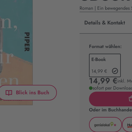
Roman | Ein bewegendes 
Details & Kontakt
Format wählen:
E-Book
14,99 €
14,99 €
inkl. M
sofort per Download
Blick ins Buch
Oder im Buchhandel
*
GenialLoka