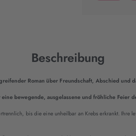
(wird
in
neuem
Tab
geöffnet)
Beschreibung
 ergreifender Roman über Freundschaft, Abschied und 
 eine bewegende, ausgelassene und fröhliche Feier d
trennlich, bis die eine unheilbar an Krebs erkrankt. Ihre l