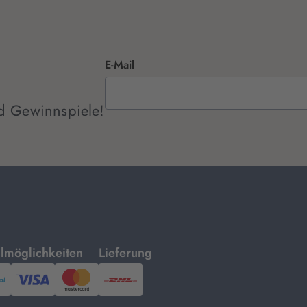
E-Mail
d Gewinnspiele!
mit
lmöglichkeiten
Lieferung
ayPal,
Visa
und
DHL.