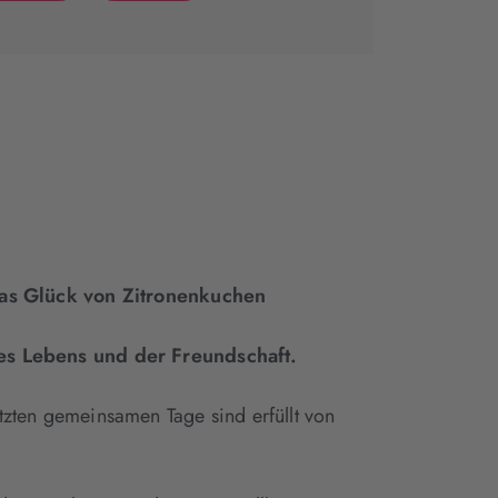
(wird
(wird
in
in
neuem
neuem
Tab
Tab
geöffnet)
geöffnet)
das Glück von Zitronenkuchen
es Lebens und der Freundschaft.
etzten gemeinsamen Tage sind erfüllt von