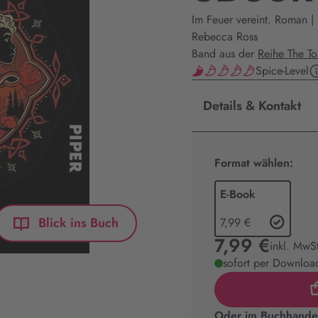
Im Feuer vereint. Roman |
Rebecca Ross
Band aus der
Reihe The To
Spice-Level
Details & Kontakt
Format wählen:
E-Book
Blick ins Buch
7,99 €
7,99 €
inkl. MwS
sofort per Download
Oder im Buchhandel