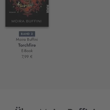
BAND 2
Moira Buffini
Torchfire
E-Book
7,99 €