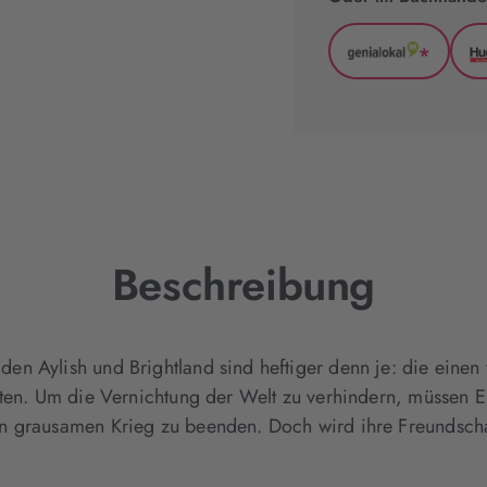
*
GenialLoka
(wird
in
neuem
Tab
geöffnet)
Beschreibung
en Aylish und Brightland sind heftiger denn je: die eine
lten. Um die Vernichtung der Welt zu verhindern, müssen El
n grausamen Krieg zu beenden. Doch wird ihre Freundscha