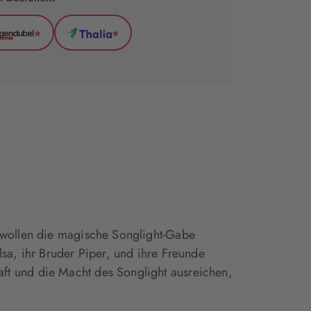
*
*
l
Hugendubel
Thalia
(wird
(wird
in
in
neuem
neuem
Tab
Tab
geöffnet)
geöffnet)
n wollen die magische Songlight-Gabe
sa, ihr Bruder Piper, und ihre Freunde
ft und die Macht des Songlight ausreichen,