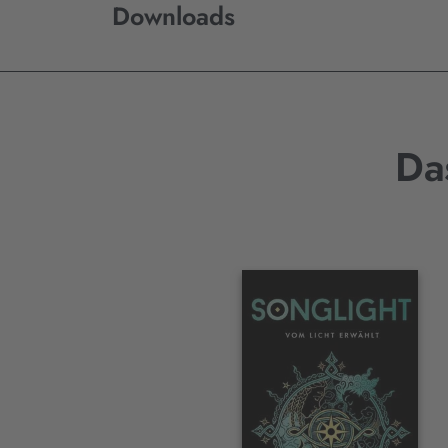
Downloads
Da
Interaktives
Slider-
Element