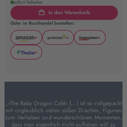
sofort lieferbar
In den Warenkorb
Oder im Buchhandel bestellen:
*
*
*
Amazon
GenialLokal
Hugendubel
(wird
(wird
(wird
*
in
in
in
Thalia
neuem
neuem
neuem
(wird
Tab
Tab
Tab
in
geöffnet)
geöffnet)
geöffnet)
neuem
Tab
geöffnet)
„›The Baby Dragon Café‹ (...) ist so vollgepackt
mit unglaublich vielen süßen Drachen, Figuren
zum Verlieben und wunderschönen Momenten,
dass man eigentlich nicht aufhören will zu