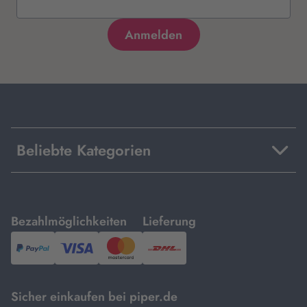
Beliebte Kategorien
mit
mit
Bezahlmöglichkeiten
Lieferung
PayPal,
Visa
und
DHL.
Mastercard.
Sicher einkaufen bei piper.de