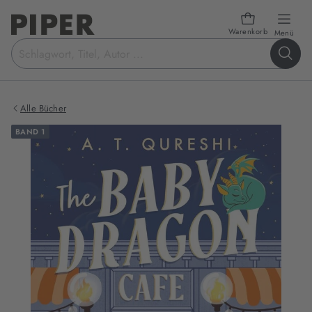
Warenkorb
öffn
Menü
Suchbegriff
eingeben
Alle Bücher
BAND 1
Produktbilder
zum
Buch