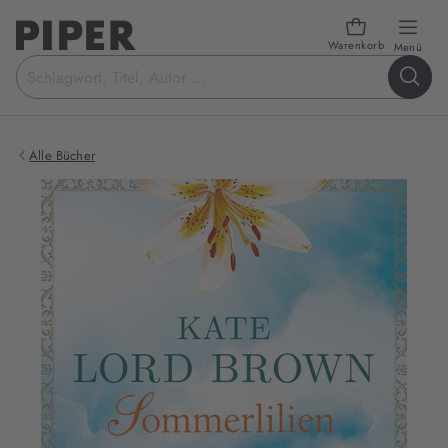
Warenkorb
öffn
Menü
Suchbegriff
eingeben
Alle Bücher