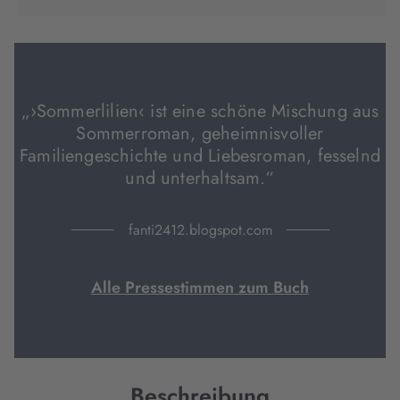
in
in
in
neuem
neuem
neuem
Tab
Tab
Tab
geöffnet)
geöffnet)
geöffnet)
„›Sommerlilien‹ ist eine schöne Mischung aus
Sommerroman, geheimnisvoller
Familiengeschichte und Liebesroman, fesselnd
und unterhaltsam.“
fanti2412.blogspot.com
Alle Pressestimmen zum Buch
Beschreibung