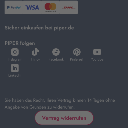
PayPal,
Visa
und
DHL.
Mastercard.
Sicher einkaufen bei piper.de
PIPER folgen
öffnet
öffnet
öffnet
öffnet
öffnet
in
in
in
in
in
Instagram
TikTok
Facebook
Pinterest
Youtube
neuem
neuem
neuem
neuem
neuem
öffnet
Tab
Tab
Tab
Tab
Tab
in
LinkedIn
neuem
Tab
Sie haben das Recht, Ihren Vertrag binnen 14 Tagen ohne
Angabe von Gründen zu widerrufen.
Vertrag widerrufen