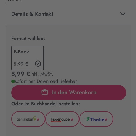
Details & Kontakt
Format wählen:
E-Book
8,99 €
8,99 €
inkl. MwSt.
sofort per Download lieferbar
In den Warenkorb
Oder im Buchhandel bestellen:
*
*
*
GenialLokal
Hugendubel
Thalia
(wird
(wird
(wird