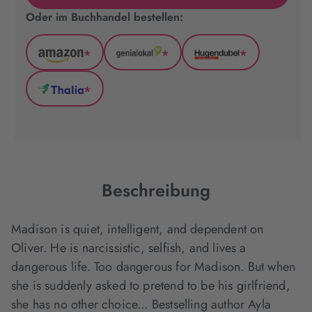
Oder im Buchhandel bestellen:
*
*
*
Amazon
GenialLokal
Hugendubel
(wird
(wird
(wird
*
in
in
in
Thalia
neuem
neuem
neuem
(wird
Tab
Tab
Tab
in
geöffnet)
geöffnet)
geöffnet)
neuem
Tab
geöffnet)
Beschreibung
Madison is quiet, intelligent, and dependent on
Oliver. He is narcissistic, selfish, and lives a
dangerous life. Too dangerous for Madison. But when
she is suddenly asked to pretend to be his girlfriend,
she has no other choice... Bestselling author Ayla