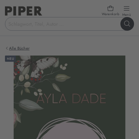
Warenkorb
öffn
Menü
Suchbegriff
eingeben
Alle Bücher
NEU
Produktbilder
zum
Buch