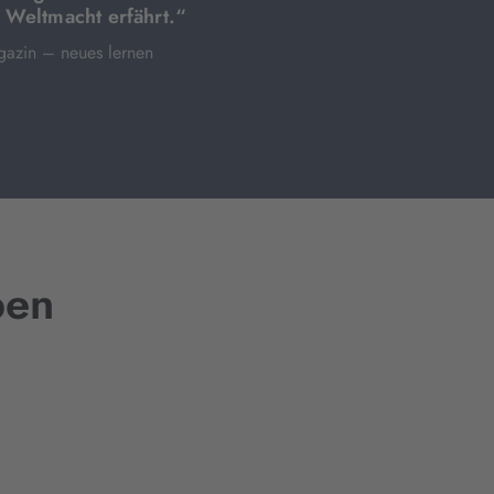
r Weltmacht erfährt.“
gazin – neues lernen
ben