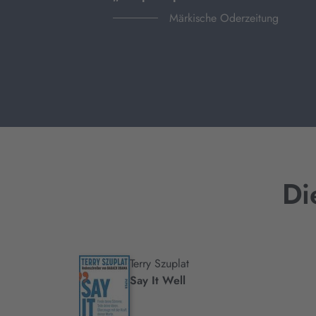
Märkische Oderzeitung
Di
Terry Szuplat
.
Say It Well