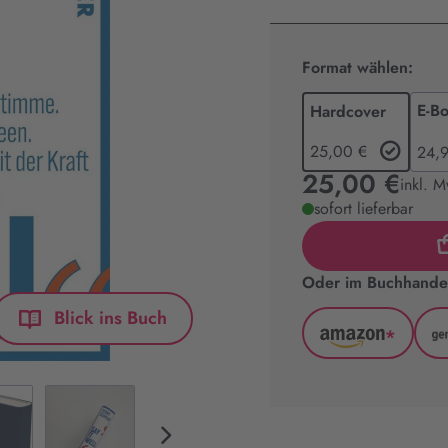
Format wählen:
E-B
Hardcover
25,00 €
24,
25,00 €
inkl. M
sofort lieferbar
Oder im Buchhandel
Blick ins Buch
*
Amazon
(wird
in
neuem
Tab