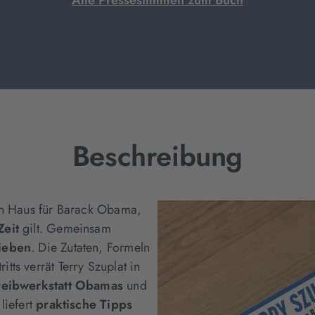
Alle Pressestimmen zum Buch
Beschreibung
ßen Haus für Barack Obama,
Zeit
gilt. Gemeinsam
ieben
. Die Zutaten, Formeln
ts verrät Terry Szuplat in
hreibwerkstatt Obamas
und
liefert
praktische Tipps