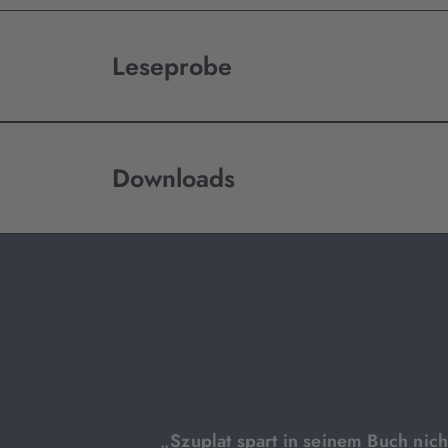
Leseprobe
Downloads
„Szuplat spart in seinem Buch nic