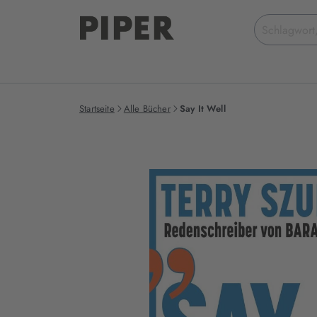
Suchbegriff
eingeben
Startseite
Alle Bücher
Say It Well
Produktbilder
zum
Buch