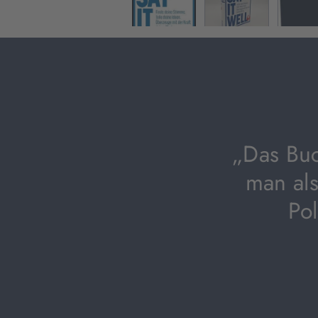
„Das Buc
man al
Pol