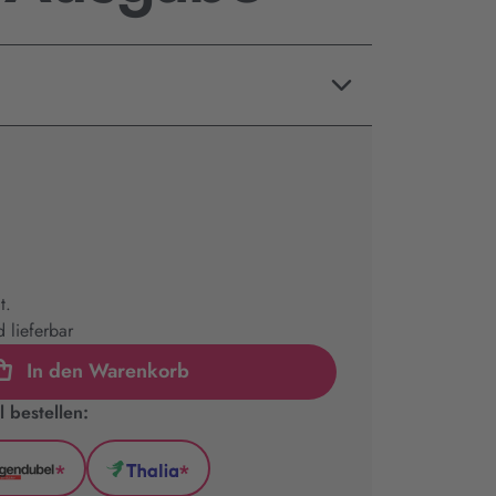
t.
 lieferbar
In den Warenkorb
 bestellen:
*
*
l
Hugendubel
Thalia