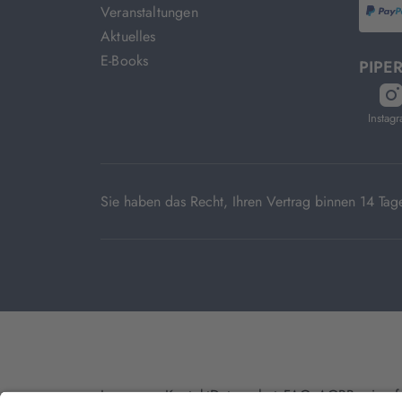
Veranstaltungen
P
Aktuelles
E-Books
PIPER
öf
in
Instag
n
T
Sie haben das Recht, Ihren Vertrag binnen 14 T
Impressum
Kontakt
Datenschutz
FAQs
AGB
Barrieref