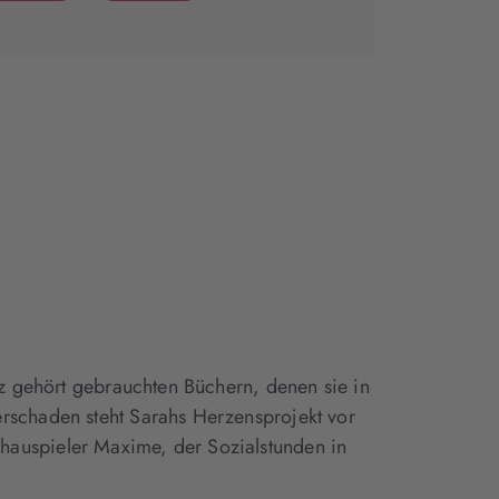
(wird
(wird
in
in
neuem
neuem
Tab
Tab
geöffnet)
geöffnet)
rz gehört gebrauchten Büchern, denen sie in
rschaden steht Sarahs Herzensprojekt vor
hauspieler Maxime, der Sozialstunden in