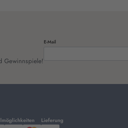
E-Mail
d Gewinnspiele!
mit
lmöglichkeiten
Lieferung