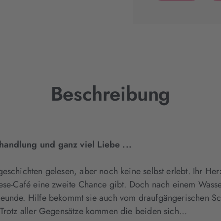
(wird
in
neuem
Tab
geöffnet)
Beschreibung
hhandlung und ganz viel Liebe ...
eschichten gelesen, aber noch keine selbst erlebt. Ihr He
Lese-Café eine zweite Chance gibt. Doch nach einem Wasse
reunde. Hilfe bekommt sie auch vom draufgängerischen Sc
. Trotz aller Gegensätze kommen die beiden sich…