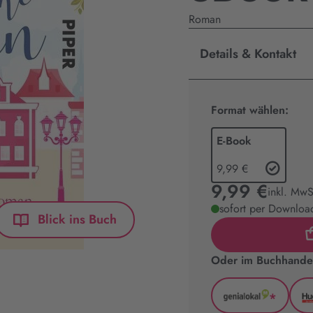
Roman
Details & Kontakt
Format wählen:
E-Book
9,99 €
9,99 €
inkl. MwS
sofort per Download
Blick ins Buch
Oder im Buchhandel
*
GenialLoka