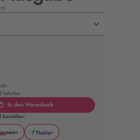
017
wSt.
 lieferbar
In den Warenkorb
 bestellen:
*
*
l
Hugendubel
Thalia