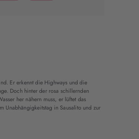
(wird
(wird
in
in
neuem
neuem
Tab
Tab
geöffnet)
geöffnet)
sind. Er erkennt die Highways und die
e. Doch hinter der rosa schillernden
sser her nähern muss, er lüftet das
am Unabhängigkeitstag in Sausalito und zur