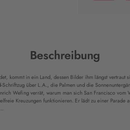
(wird
in
neuem
Tab
geöffnet)
Beschreibung
ndet, kommt in ein Land, dessen Bilder ihm längst vertraut 
Schriftzug über L.A., die Palmen und die Sonnenuntergäng
inrich Wefing verrät, warum man sich San Francisco vom Wa
lfreie Kreuzungen funktionieren. Er lädt zu einer Parade 
t…