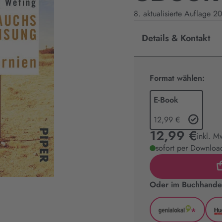
8. aktualisierte Auflage 2
Details & Kontakt
Format wählen:
E-Book
12,99 €
12,99 €
inkl. M
sofort per Download
Oder im Buchhandel
*
GenialLoka