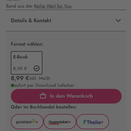
Band aus der
Reihe Wait for You
Details & Kontakt
Format wählen:
E-Book
8,99 €
8,99 €
inkl. MwSt.
sofort per Download lieferbar
In den Warenkorb
Oder im Buchhandel bestellen:
*
*
*
GenialLokal
Hugendubel
Thalia