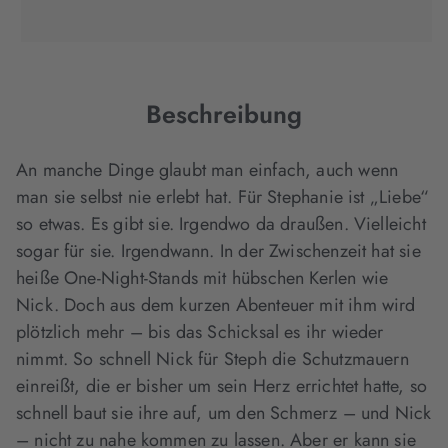
(wird
(wird
(wird
in
in
in
neuem
neuem
neuem
Tab
Tab
Tab
geöffnet)
geöffnet)
geöffnet)
Beschreibung
An manche Dinge glaubt man einfach, auch wenn
man sie selbst nie erlebt hat. Für Stephanie ist „Liebe“
so etwas. Es gibt sie. Irgendwo da draußen. Vielleicht
sogar für sie. Irgendwann. In der Zwischenzeit hat sie
heiße One-Night-Stands mit hübschen Kerlen wie
Nick. Doch aus dem kurzen Abenteuer mit ihm wird
plötzlich mehr – bis das Schicksal es ihr wieder
nimmt. So schnell Nick für Steph die Schutzmauern
einreißt, die er bisher um sein Herz errichtet hatte, so
schnell baut sie ihre auf, um den Schmerz – und Nick
– nicht zu nahe kommen zu lassen. Aber er kann sie