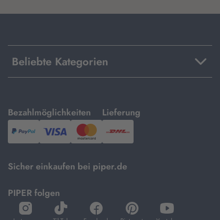
Beliebte Kategorien
mit
mit
Bezahlmöglichkeiten
Lieferung
PayPal,
Visa
und
DHL.
Mastercard.
Sicher einkaufen bei piper.de
PIPER folgen
öffnet
öffnet
öffnet
öffnet
öffnet
in
in
in
in
in