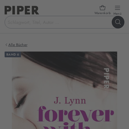
Warenkorb
öffn
Menü
Suchbegriff
eingeben
Alle Bücher
BAND 6