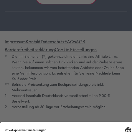
Impressum
Kontakt
Datenschutz
FAQs
AGB
Barrierefreiheitserklärung
Cookie-Einstellungen
*
Die mit Sternchen (*) gekennzeichneten Links sind Affiliate-Links.
Wenn Sie auf einen solchen Link klicken und auf der Zielseite etwas
kaufen, bekommen wir vom betreffenden Anbieter oder Online-Shop
eine Vermittlerprovision. Es entstehen für Sie keine Nachteile beim
Kauf oder Preis.
**
Befristete Preissenkung zum Buchpreisbindungspreis inkl.
Mehrwertsteuer.
1
Versand innerhalb Deutschlands versandkostenfrei ab 9,00 €
Bestellwert.
2
Vorbestellung ab 30 Tage vor Erscheinungstermin möglich.