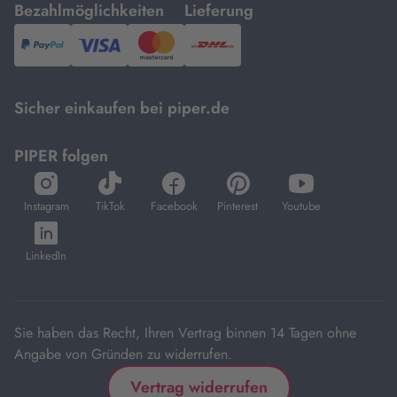
mit
mit
Bezahlmöglichkeiten
Lieferung
PayPal,
Visa
und
DHL.
Mastercard.
Sicher einkaufen bei piper.de
PIPER folgen
öffnet
öffnet
öffnet
öffnet
öffnet
in
in
in
in
in
Instagram
TikTok
Facebook
Pinterest
Youtube
neuem
neuem
neuem
neuem
neuem
öffnet
Tab
Tab
Tab
Tab
Tab
in
LinkedIn
neuem
Tab
Sie haben das Recht, Ihren Vertrag binnen 14 Tagen ohne
Angabe von Gründen zu widerrufen.
Vertrag widerrufen