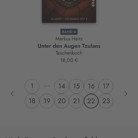
BAND 4
Markus Heitz
Unter den Augen Tzulans
Taschenbuch
18,00 €
...
1
14
15
16
17
18
19
20
21
22
23