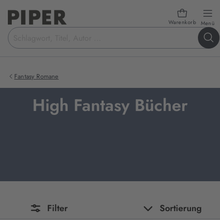
Warenkorb
öf
Menü
Suchbegriff
eingeben
Fantasy Romane
High Fantasy Bücher
Filter
Sortierung