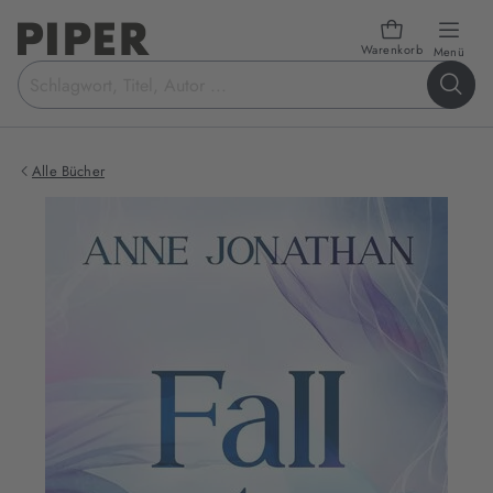
Warenkorb
öffn
Menü
Suchbegriff
eingeben
Alle Bücher