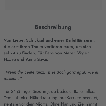
(wird
(wird
(wird
in
in
in
neuem
neuem
neuem
Tab
Tab
Tab
geöffnet)
geöffnet)
geöffnet)
Beschreibung
Von Liebe, Schicksal und einer Balletttänzerin,
die erst ihren Traum verlieren muss, um sich
selbst zu finden. Für Fans von Maren Vivien
Haase und Anna Savas
„Wenn die Seele tanzt, ist es doch ganz egal, wie es
aussieht.“
Für 24-jährige Tänzerin Josie bedeutet Ballett alles.
Doch als eine Hüfterkrankung ihre Karriere beendet,
steht sie vor dem Nichts. Ohne Plan und Ziel nimmt