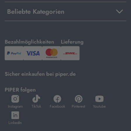
Beliebte Kategorien
mit
mit
Bezahlmöglichkeiten
Lieferung
PayPal,
Visa
und
DHL.
Mastercard.
Sicher einkaufen bei piper.de
PIPER folgen
öffnet
öffnet
öffnet
öffnet
öffnet
in
in
in
in
in
Instagram
TikTok
Facebook
Pinterest
Youtube
neuem
neuem
neuem
neuem
neuem
öffnet
Tab
Tab
Tab
Tab
Tab
in
LinkedIn
neuem