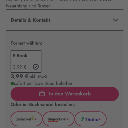
Neuanfang und Tanzen
Details & Kontakt
Format wählen:
E-Book
3,99 €
3,99 €
inkl. MwSt.
sofort per Download lieferbar
In den Warenkorb
Oder im Buchhandel bestellen:
*
*
*
GenialLokal
Hugendubel
Thalia