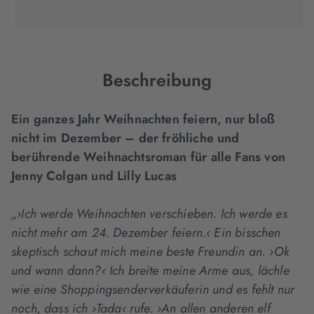
(wird
(wird
(wird
in
in
in
neuem
neuem
neuem
Tab
Tab
Tab
geöffnet)
geöffnet)
geöffnet)
Beschreibung
Ein ganzes Jahr Weihnachten feiern, nur bloß
nicht im Dezember – der fröhliche und
berührende Weihnachtsroman für alle Fans von
Jenny Colgan und Lilly Lucas
„›Ich werde Weihnachten verschieben. Ich werde es
nicht mehr am 24. Dezember feiern.‹ Ein bisschen
skeptisch schaut mich meine beste Freundin an. ›Ok
und wann dann?‹ Ich breite meine Arme aus, lächle
wie eine Shoppingsenderverkäuferin und es fehlt nur
noch, dass ich ›Tada‹ rufe. ›An allen anderen elf