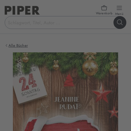
Warenkorb
öffn
Menü
Suchbegriff
eingeben
Alle Bücher