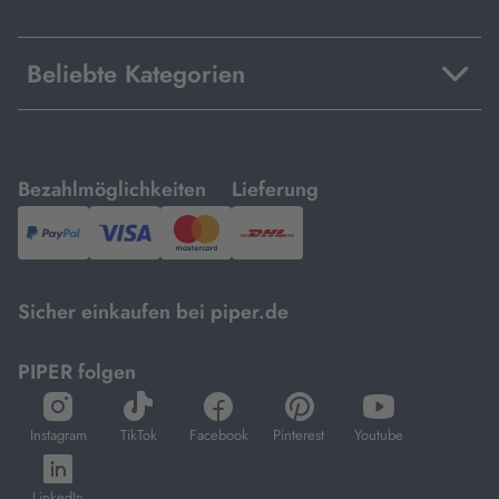
Beliebte Kategorien
mit
mit
Bezahlmöglichkeiten
Lieferung
PayPal,
Visa
und
DHL.
Mastercard.
Sicher einkaufen bei piper.de
PIPER folgen
öffnet
öffnet
öffnet
öffnet
öffnet
in
in
in
in
in
Instagram
TikTok
Facebook
Pinterest
Youtube
neuem
neuem
neuem
neuem
neuem
öffnet
Tab
Tab
Tab
Tab
Tab
in
LinkedIn