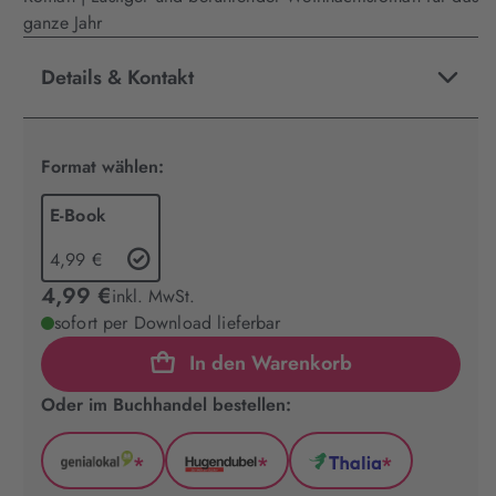
ganze Jahr
Details & Kontakt
Format wählen:
E-Book
4,99 €
4,99 €
inkl. MwSt.
sofort per Download lieferbar
In den Warenkorb
Oder im Buchhandel bestellen:
*
*
*
GenialLokal
Hugendubel
Thalia