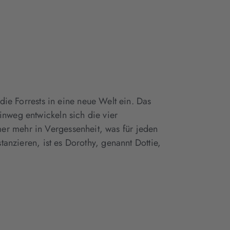
Tab
Tab
geöffnet)
geöffnet)
 Forrests in eine neue Welt ein. Das
inweg entwickeln sich die vier
er mehr in Vergessenheit, was für jeden
tanzieren, ist es Dorothy, genannt Dottie,