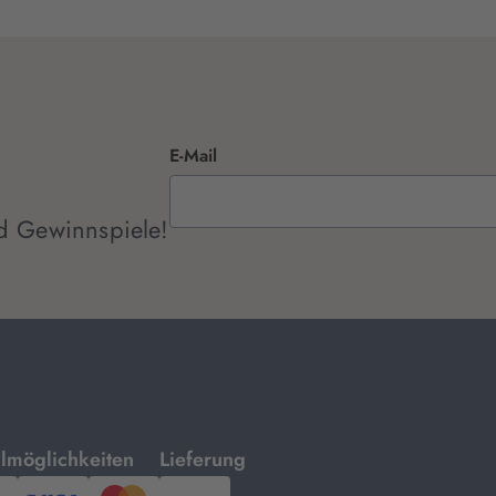
E-Mail
d Gewinnspiele!
mit
lmöglichkeiten
Lieferung