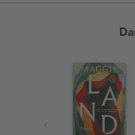
Da
Interaktives
Slider-
Element