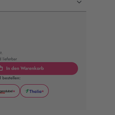
t.
 lieferbar
In den Warenkorb
 bestellen:
*
*
l
Hugendubel
Thalia
(wird
(wird
in
in
neuem
neuem