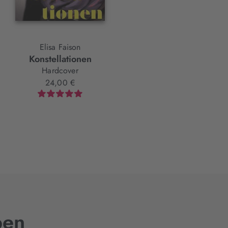
Elisa Faison
Jón Kalman Stefánsson
Konstellationen
Himmelskörper am Rand
der Welt
Hardcover
Hardcover
24,00 €
25,00 €
ben