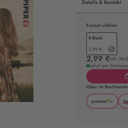
Details & Kontakt
Format wählen:
E-Book
2,99 €
2,99 €
inkl. MwS
sofort per Download
Oder im Buchhandel
*
GenialLoka
(wird
in
neuem