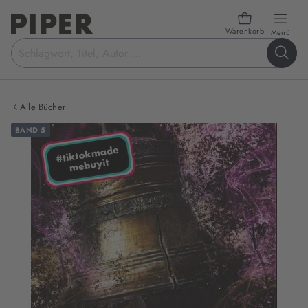
Warenkorb
öffn
Menü
Suchbegriff
eingeben
Alle Bücher
BAND 5