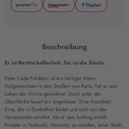
*
*
*
GenialLokal
Hugendubel
Thalia
(wird
(wird
(wird
in
in
in
neuem
neuem
neuem
Tab
Tab
Tab
geöffnet)
geöffnet)
geöffnet)
Beschreibung
Er ist Rechtschaffenheit. Sie ist die Sünde.
Pater Cade Frédéric ist ein heiliger Mann.
Aufgewachsen in den Straßen von Paris, hat er sein
Leben der Kirche gewidmet. Doch unter der
Oberfläche lauert ein Ungeheuer. Eine Krankheit.
Eine, die in Dunkelheit blutet und sich von den
Verdammten ernährt. Als er den Auftrag erhält,
Priester in Festivalé, Vermont, zu werden, einer Stadt,