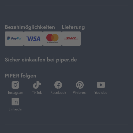
mit
mit
Bezahlmöglichkeiten
Lieferung
PayPal,
Visa
und
DHL.
Mastercard.
Sicher einkaufen bei piper.de
PIPER folgen
öffnet
öffnet
öffnet
öffnet
öffnet
in
in
in
in
in
Instagram
TikTok
Facebook
Pinterest
Youtube
neuem
neuem
neuem
neuem
neuem
öffnet
Tab
Tab
Tab
Tab
Tab
in
LinkedIn
neuem
Tab