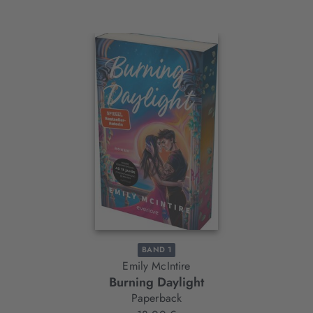
Interaktives
Slider-
Element
BAND 1
Emily McIntire
Burning Daylight
Paperback