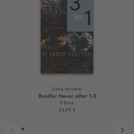
Interaktives
Slider-
Element
Emily McIntire
Bundle: Never After 1-3
E-Book
24,99 €