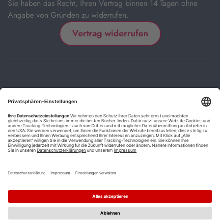
Sie haben das Recht, Ihren Vertrag binnen 14 Tagen ohne
Angabe von Gründen zu widerrufen.
Vertrag widerrufen
Impressum
Kontakt
Datenschutz
FAQs
AGB
Barrierefreiheitserklärung
Cookie-Einstellungen
*
Die mit Sternchen (*) gekennzeichneten Links sind Affiliate-Links.
Wenn Sie auf einen solchen Link klicken und auf der Zielseite etwas
kaufen, bekommen wir vom betreffenden Anbieter oder Online-Shop
eine Vermittlerprovision. Es entstehen für Sie keine Nachteile beim
Kauf oder Preis.
**
Befristete Preissenkung zum Buchpreisbindungspreis inkl.
Mehrwertsteuer.
1
Versand innerhalb Deutschlands versandkostenfrei ab 9,00 €
Bestellwert.
2
Vorbestellung ab 30 Tage vor Erscheinungstermin möglich.