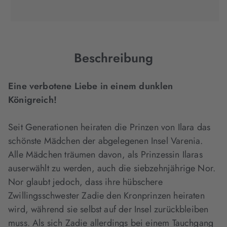
(wird
(wird
(wird
in
in
in
neuem
neuem
neuem
Tab
Tab
Tab
geöffnet)
geöffnet)
geöffnet)
Beschreibung
Eine verbotene Liebe in einem dunklen
Königreich!
Seit Generationen heiraten die Prinzen von Ilara das
schönste Mädchen der abgelegenen Insel Varenia.
Alle Mädchen träumen davon, als Prinzessin Ilaras
auserwählt zu werden, auch die siebzehnjährige Nor.
Nor glaubt jedoch, dass ihre hübschere
Zwillingsschwester Zadie den Kronprinzen heiraten
wird, während sie selbst auf der Insel zurückbleiben
muss. Als sich Zadie allerdings bei einem Tauchgang