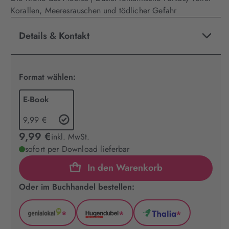
Korallen, Meeresrauschen und tödlicher Gefahr
Details & Kontakt
Format wählen:
E-Book
9,99 €
9,99 €
inkl. MwSt.
sofort per Download lieferbar
In den Warenkorb
Oder im Buchhandel bestellen:
*
*
*
GenialLokal
Hugendubel
Thalia