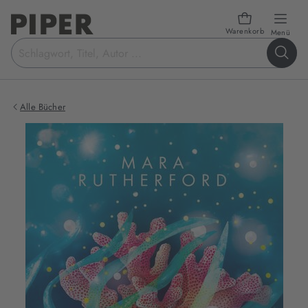
Warenkorb
öffn
Menü
Suchbegriff
eingeben
Alle Bücher