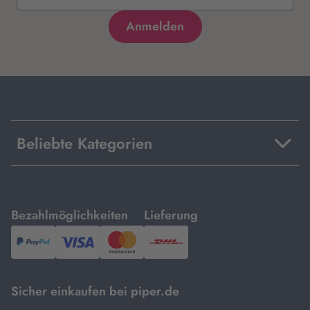
Beliebte Kategorien
mit
mit
Bezahlmöglichkeiten
Lieferung
PayPal,
Visa
und
DHL.
Mastercard.
Sicher einkaufen bei piper.de