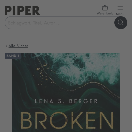
Warenkorb
öffn
Menü
Suchbegriff
eingeben
Alle Bücher
BAND 1