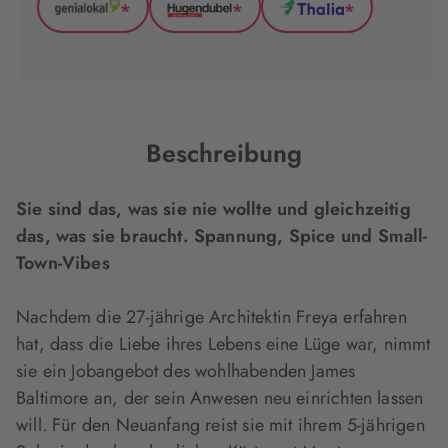
*
*
*
GenialLokal
Hugendubel
Thalia
(wird
(wird
(wird
in
in
in
neuem
neuem
neuem
Tab
Tab
Tab
geöffnet)
geöffnet)
geöffnet)
Beschreibung
Sie sind das, was sie nie wollte und gleichzeitig
das, was sie braucht. Spannung, Spice und Small-
Town-Vibes
Nachdem die 27-jährige Architektin Freya erfahren
hat, dass die Liebe ihres Lebens eine Lüge war, nimmt
sie ein Jobangebot des wohlhabenden James
Baltimore an, der sein Anwesen neu einrichten lassen
will. Für den Neuanfang reist sie mit ihrem 5-jährigen