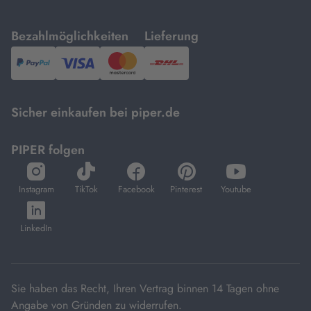
mit
mit
Bezahlmöglichkeiten
Lieferung
PayPal,
Visa
und
DHL.
Mastercard.
Sicher einkaufen bei piper.de
PIPER folgen
öffnet
öffnet
öffnet
öffnet
öffnet
in
in
in
in
in
Instagram
TikTok
Facebook
Pinterest
Youtube
neuem
neuem
neuem
neuem
neuem
öffnet
Tab
Tab
Tab
Tab
Tab
in
LinkedIn
neuem
Tab
Sie haben das Recht, Ihren Vertrag binnen 14 Tagen ohne
Angabe von Gründen zu widerrufen.