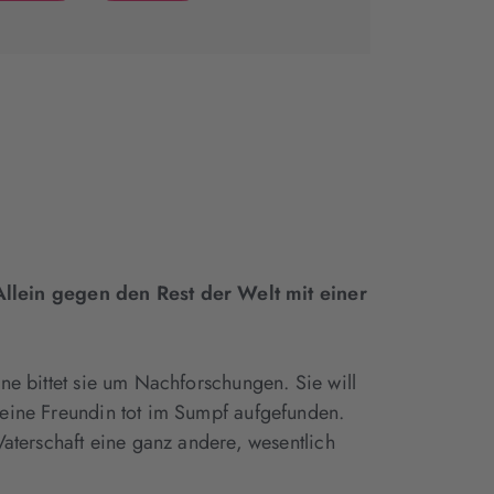
(wird
(wird
in
in
neuem
neuem
Tab
Tab
geöffnet)
geöffnet)
Allein gegen den Rest der Welt mit einer
ine bittet sie um Nachforschungen. Sie will
d eine Freundin tot im Sumpf aufgefunden.
Vaterschaft eine ganz andere, wesentlich