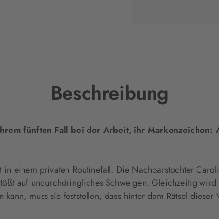
(wird
in
neuem
Tab
geöffnet)
Beschreibung
hrem fünften Fall bei der Arbeit, ihr Markenzeichen: 
t in einem privaten Routinefall. Die Nachbarstochter Carol
 stößt auf undurchdringliches Schweigen. Gleichzeitig wir
 kann, muss sie feststellen, dass hinter dem Rätsel dieser 