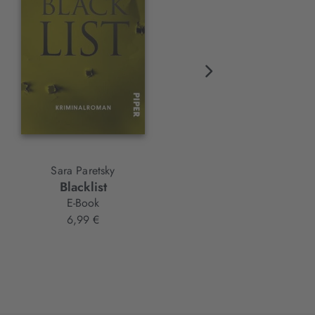
Sara Paretsky
Sara Paretsky
Blacklist
Geisterland
E-Book
E-Book
6,99 €
6,99 €