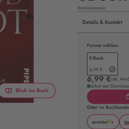
Kriminalroman
Details & Kontakt
Format wählen:
E-Book
6,99 €
6,99 €
inkl. MwS
sofort per Download
Blick ins Buch
Oder im Buchhandel
*
GenialLoka