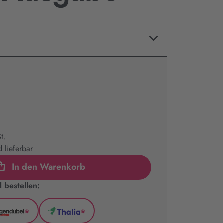
t.
 lieferbar
In den Warenkorb
 bestellen:
*
*
l
Hugendubel
Thalia