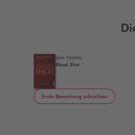
Di
Sara Paretsky
.
Blood Shot
Erste Bewertung schreiben