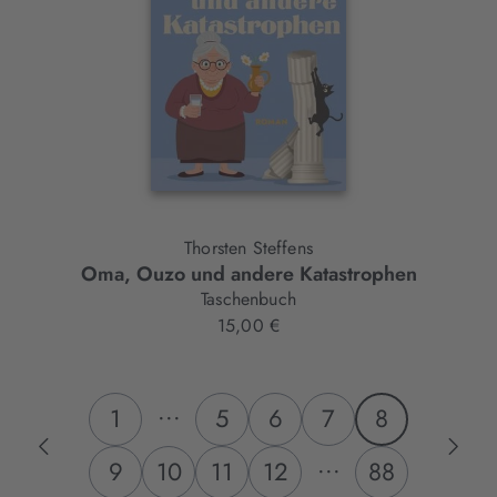
Thorsten Steffens
Oma, Ouzo und andere Katastrophen
Taschenbuch
15,00 €
...
1
5
6
7
8
...
9
10
11
12
88