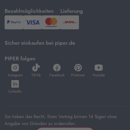
mit
mit
Bezahlmöglichkeiten
Lieferung
PayPal,
Visa
und
DHL.
Mastercard.
Sicher einkaufen bei piper.de
PIPER folgen
öffnet
öffnet
öffnet
öffnet
öffnet
in
in
in
in
in
Instagram
TikTok
Facebook
Pinterest
Youtube
neuem
neuem
neuem
neuem
neuem
öffnet
Tab
Tab
Tab
Tab
Tab
in
LinkedIn
neuem
Tab
Sie haben das Recht, Ihren Vertrag binnen 14 Tagen ohne
Angabe von Gründen zu widerrufen.