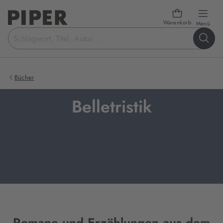
Warenkorb
öffn
Menü
Suchbegriff
eingeben
Bücher
Belletristik
Romane und Erzählungen aus dem