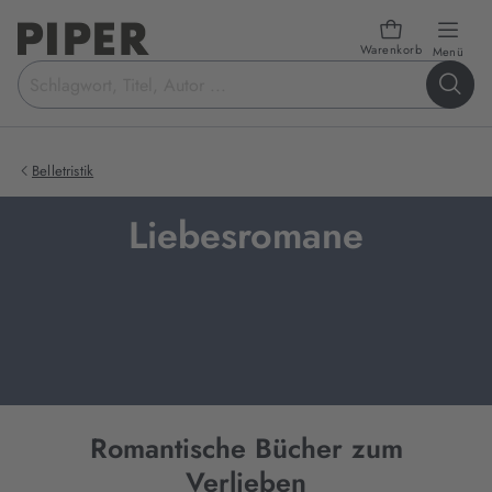
Warenkorb
öffn
Menü
Suchbegriff
eingeben
Belletristik
Liebesromane
Romantische Bücher zum
Verlieben