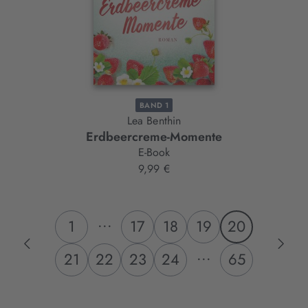
BAND 1
Lea Benthin
Erdbeercreme-Momente
E-Book
9,99 €
...
1
17
18
19
20
...
21
22
23
24
65