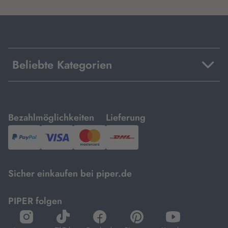
Beliebte Kategorien
mit
mit
Bezahlmöglichkeiten
Lieferung
PayPal,
Visa
und
DHL.
Mastercard.
Sicher einkaufen bei piper.de
PIPER folgen
öffnet
öffnet
öffnet
öffnet
öffnet
in
in
in
in
in