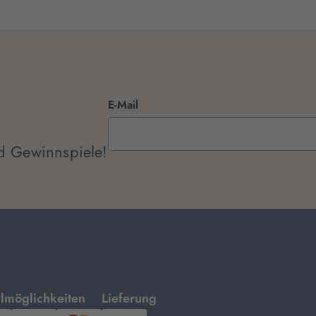
E-Mail
d Gewinnspiele!
mit
lmöglichkeiten
Lieferung