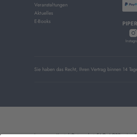
Veranstaltungen
P
Aktuelles
E-Books
PIPER
öf
in
Instag
n
T
Sie haben das Recht, Ihren Vertrag binnen 14 T
Impressum
Kontakt
Datenschutz
FAQs
AGB
Barrieref