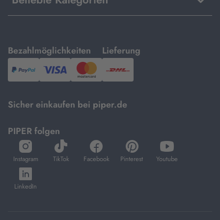
mit
mit
Bezahlmöglichkeiten
Lieferung
PayPal,
Visa
und
DHL.
Mastercard.
Sicher einkaufen bei piper.de
PIPER folgen
öffnet
öffnet
öffnet
öffnet
öffnet
in
in
in
in
in
Instagram
TikTok
Facebook
Pinterest
Youtube
neuem
neuem
neuem
neuem
neuem
öffnet
Tab
Tab
Tab
Tab
Tab
in
LinkedIn
neuem
Tab