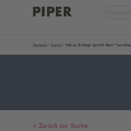
Suchbegriff
eingeben
Startseite
Events
Tobias Schlegl spricht über "Leicht
< Zurück zur Suche