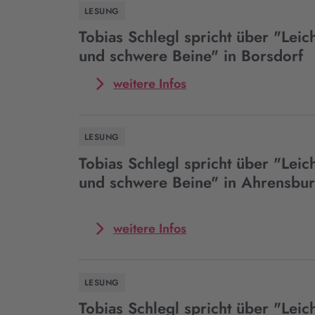
Beine“
Tobias
LESUNG
in
Schlegl
Kassel
spricht
Tobias Schlegl spricht über "Leic
über
und schwere Beine" in Borsdorf
"Leichtes
Herz
Mehr
weitere Infos
und
zum
schwere
Event
Beine"
Tobias
LESUNG
in
Schlegl
Fehrbellin
spricht
Tobias Schlegl spricht über "Leic
über
und schwere Beine" in Ahrensbu
"Leichtes
Herz
und
Mehr
weitere Infos
schwere
zum
Beine"
Event
in
Tobias
Borsdorf
LESUNG
Schlegl
spricht
Tobias Schlegl spricht über "Leic