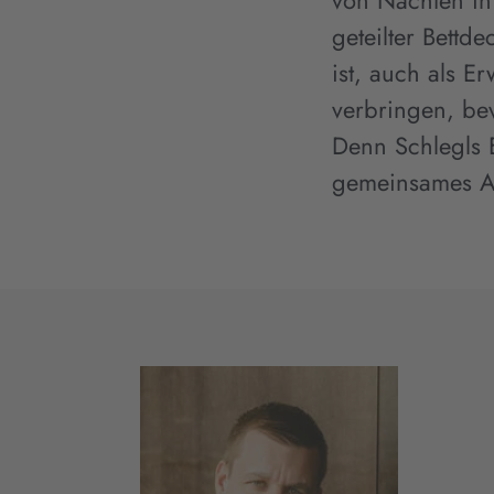
von Nächten in
geteilter Bettd
ist, auch als E
verbringen, be
Denn Schlegls E
gemeinsames A