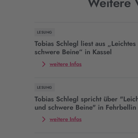
Weitere 
LESUNG
Tobias Schlegl liest aus „Leichte
schwere Beine“ in Kassel
Mehr
weitere Infos
zum
Event
Tobias
LESUNG
Schlegl
liest
Tobias Schlegl spricht über "Leic
aus
und schwere Beine" in Fehrbellin
„Leichtes
Herz
Mehr
weitere Infos
und
zum
schwere
Event