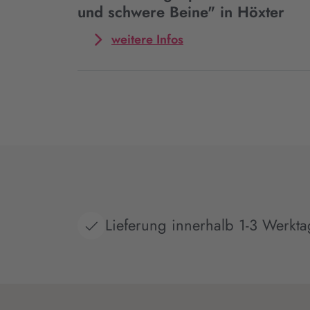
über
und schwere Beine" in Höxter
"Leichtes
Herz
Mehr
weitere Infos
und
zum
schwere
Event
Beine"
Tobias
in
Schlegl
Ahrensburg
spricht
über
"Leichtes
Herz
und
schwere
Beine"
in
Lieferung innerhalb 1-3 Werkt
Höxter