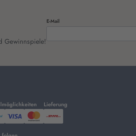
E-Mail
d Gewinnspiele!
mit
lmöglichkeiten
Lieferung
ayPal,
Visa
und
DHL.
Mastercard.
 folgen