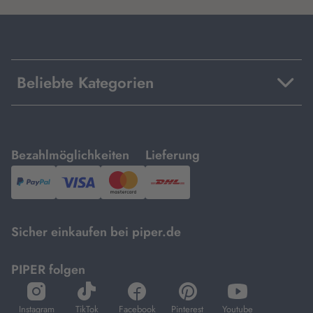
Beliebte Kategorien
mit
mit
Bezahlmöglichkeiten
Lieferung
PayPal,
Visa
und
DHL.
Mastercard.
Sicher einkaufen bei piper.de
PIPER folgen
öffnet
öffnet
öffnet
öffnet
öffnet
in
in
in
in
in
Instagram
TikTok
Facebook
Pinterest
Youtube