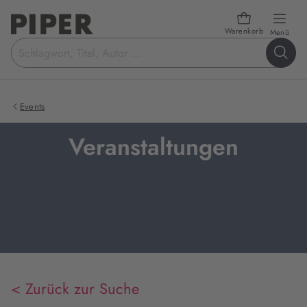
Warenkorb
öffn
Menü
Suchbegriff
eingeben
Events
Veranstaltungen
< Zurück zur Suche