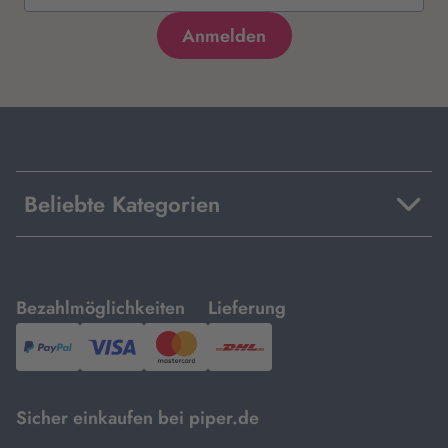
Beliebte Kategorien
mit
mit
Bezahlmöglichkeiten
Lieferung
PayPal,
Visa
und
DHL.
Mastercard.
Sicher einkaufen bei piper.de