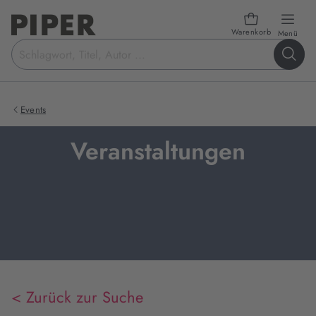
Warenkorb
öffn
Menü
Suchbegriff
eingeben
Events
Veranstaltungen
< Zurück zur Suche