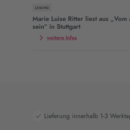
zu
Marie
LESUNG
sein“
Luise
in
Ritter
Marie Luise Ritter liest aus „Vom 
München
liest
sein“ in Stuttgart
aus
„Vom
Mehr
weitere Infos
Mut,
zum
frei
Event
zu
Marie
sein“
Luise
in
Ritter
Frankfurt
liest
aus
„Vom
Mut,
frei
zu
sein“
Lieferung innerhalb 1-3 Werkt
in
Stuttgart