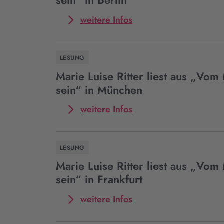
sein“ in Berlin
aus
„Vom
Mehr
weitere Infos
Mut,
zum
frei
Event
zu
Marie
LESUNG
sein“
Luise
in
Ritter
Marie Luise Ritter liest aus „Vom 
Hamburg
liest
sein“ in München
aus
„Vom
Mehr
weitere Infos
Mut,
zum
frei
Event
zu
Marie
LESUNG
sein“
Luise
in
Ritter
Marie Luise Ritter liest aus „Vom 
Berlin
liest
sein“ in Frankfurt
aus
„Vom
Mehr
weitere Infos
Mut,
zum
frei
Event