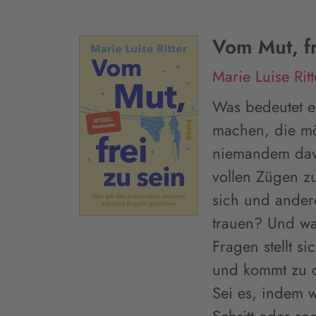
Vom Mut, fr
Marie Luise Ritt
Was bedeutet es
machen, die mö
niemandem davo
vollen Zügen zu
sich und andere
trauen? Und wa
Fragen stellt si
und kommt zu d
Sei es, indem 