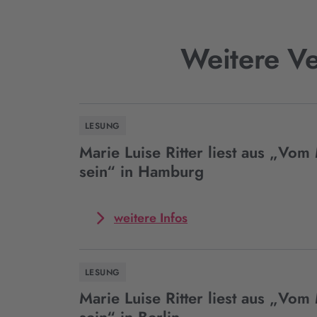
Weitere Ve
LESUNG
Marie Luise Ritter liest aus „Vom 
sein“ in Hamburg
Mehr
weitere Infos
zum
Event
Marie
LESUNG
Luise
Ritter
Marie Luise Ritter liest aus „Vom 
liest