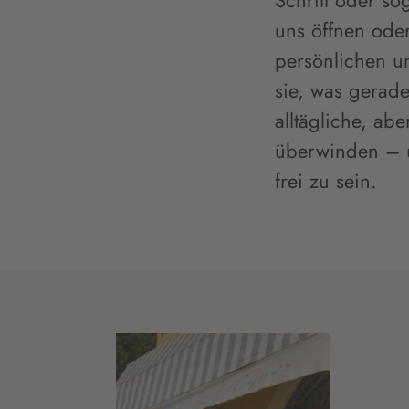
Schritt oder s
uns öffnen oder
persönlichen u
sie, was gerad
alltägliche, a
überwinden – u
frei zu sein.