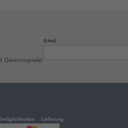
E-Mail
d Gewinnspiele!
mit
lmöglichkeiten
Lieferung