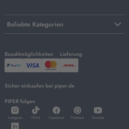
Beliebte Kategorien
mit
mit
Bezahlmöglichkeiten
Lieferung
PayPal,
Visa
und
DHL.
Mastercard.
Sicher einkaufen bei piper.de
PIPER folgen
öffnet
öffnet
öffnet
öffnet
öffnet
in
in
in
in
in
Instagram
TikTok
Facebook
Pinterest
Youtube
neuem
neuem
neuem
neuem
neuem
öffnet