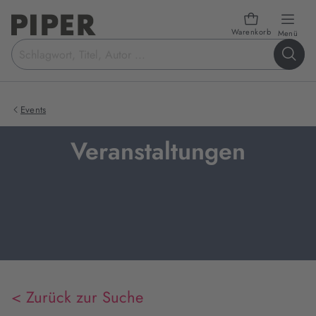
Warenkorb
öffn
Menü
Suchbegriff
eingeben
Events
Veranstaltungen
< Zurück zur Suche