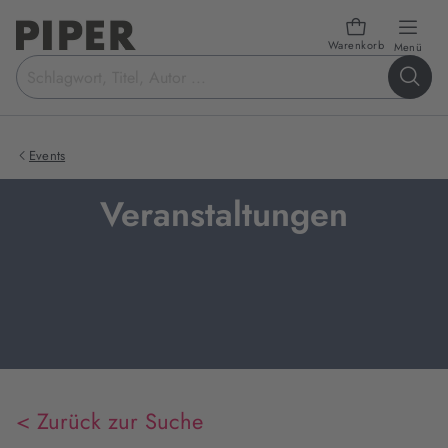
Warenkorb
öffn
Menü
Suchbegriff
eingeben
Events
Veranstaltungen
< Zurück zur Suche