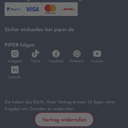
PayPal,
Visa
und
DHL.
Mastercard.
Sicher einkaufen bei piper.de
PIPER folgen
öffnet
öffnet
öffnet
öffnet
öffnet
in
in
in
in
in
Instagram
TikTok
Facebook
Pinterest
Youtube
neuem
neuem
neuem
neuem
neuem
öffnet
Tab
Tab
Tab
Tab
Tab
in
LinkedIn
neuem
Tab
Sie haben das Recht, Ihren Vertrag binnen 14 Tagen ohne
Angabe von Gründen zu widerrufen.
Vertrag widerrufen