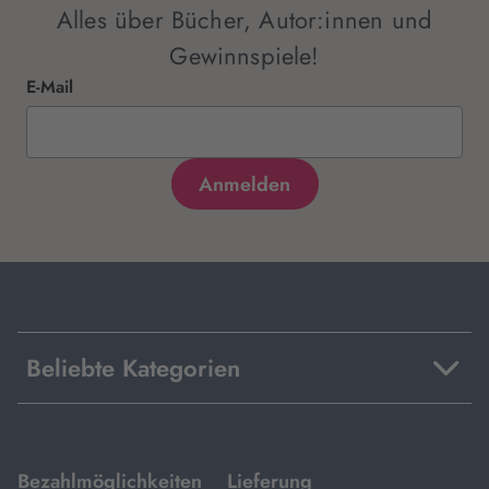
Alles über Bücher, Autor:innen und
Gewinnspiele!
E-Mail
Beliebte Kategorien
mit
mit
Bezahlmöglichkeiten
Lieferung