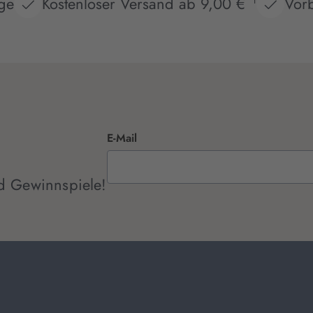
age
Kostenloser Versand ab 9,00 €
Vorb
1
E-Mail
d Gewinnspiele!