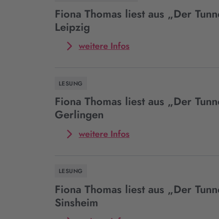
Thomas
Crime
liest
Fiona Thomas liest aus „Der Tunn
Night
aus
Leipzig
in
„Der
Sulz
Tunnel“
Mehr
weitere Infos
am
im
zum
Neckar
Rahmen
Event
der
Fiona
LESUNG
Ladies
Thomas
Crime
liest
Fiona Thomas liest aus „Der Tunn
Night
aus
Gerlingen
in
„Der
Widdern
Tunnel“
Mehr
weitere Infos
in
zum
Leipzig
Event
Fiona
LESUNG
Thomas
liest
Fiona Thomas liest aus „Der Tunn
aus
Sinsheim
„Der