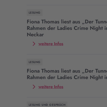
LESUNG
Fiona Thomas liest aus „Der Tunn
Rahmen der Ladies Crime Night i
Neckar
Mehr
weitere Infos
zum
Event
Fiona
LESUNG
Thomas
liest
Fiona Thomas liest aus „Der Tunn
aus
Rahmen der Ladies Crime Night 
„Der
Tunnel“
Mehr
weitere Infos
im
zum
Rahmen
Event
der
Fiona
LESUNG UND GESPRÄCH
Ladies