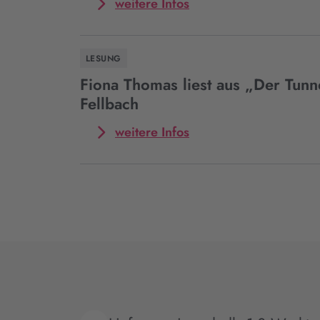
Tunnel“
Mehr
weitere Infos
in
zum
Gerlingen
Event
Fiona
LESUNG
Thomas
liest
Fiona Thomas liest aus „Der Tunn
aus
Fellbach
„Der
Tunnel“
Mehr
weitere Infos
in
zum
Sinsheim
Event
Fiona
Thomas
liest
aus
„Der
Tunnel“
in
Fellbach