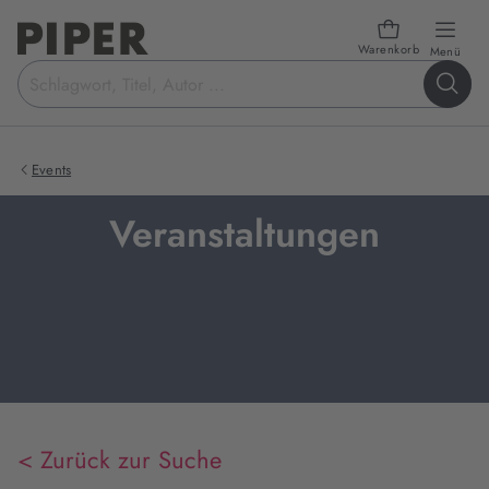
Warenkorb
öffn
Menü
Suchbegriff
eingeben
Events
Veranstaltungen
< Zurück zur Suche