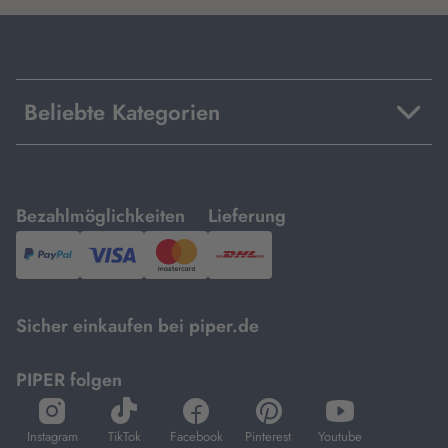
Beliebte Kategorien
mit
mit
Bezahlmöglichkeiten
Lieferung
PayPal,
Visa
und
DHL.
Mastercard.
Sicher einkaufen bei piper.de
PIPER folgen
öffnet
öffnet
öffnet
öffnet
öffnet
in
in
in
in
in
Instagram
TikTok
Facebook
Pinterest
Youtube