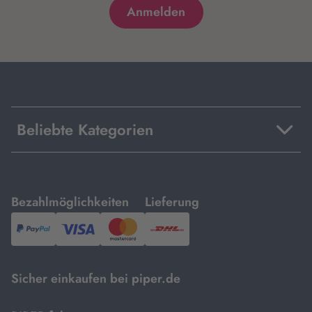
Beliebte Kategorien
mit
mit
Bezahlmöglichkeiten
Lieferung
PayPal,
Visa
und
DHL.
Mastercard.
Sicher einkaufen bei piper.de