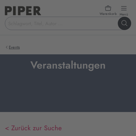
Warenkorb
öffn
Menü
Suchbegriff
eingeben
Events
Veranstaltungen
< Zurück zur Suche