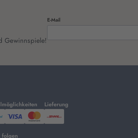
E-Mail
d Gewinnspiele!
mit
lmöglichkeiten
Lieferung
ayPal,
Visa
und
DHL.
Mastercard.
 folgen