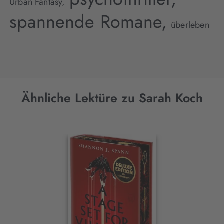
Urban Fantasy,
spannende Romane,
überleben
Ähnliche Lektüre zu Sarah Koch
Interaktives
Slider-
Element