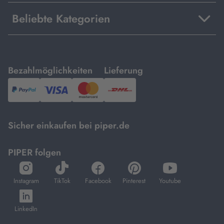
Beliebte Kategorien
mit
mit
Bezahlmöglichkeiten
Lieferung
PayPal,
Visa
und
DHL.
Mastercard.
Sicher einkaufen bei piper.de
PIPER folgen
öffnet
öffnet
öffnet
öffnet
öffnet
in
in
in
in
in
Instagram
TikTok
Facebook
Pinterest
Youtube
neuem
neuem
neuem
neuem
neuem
öffnet
Tab
Tab
Tab
Tab
Tab
in
LinkedIn
neuem