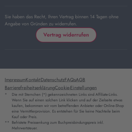
Tab
Sie haben das Recht, Ihren Vertrag binnen 14 Tagen ohne
Angabe von Gründen zu widerrufen.
Vertrag widerrufen
Impressum
Kontakt
Datenschutz
FAQs
AGB
Barrierefreiheitserklärung
Cookie-Einstellungen
*
Die mit Sternchen (*) gekennzeichneten Links sind Affiliate-Links.
Wenn Sie auf einen solchen Link klicken und auf der Zielseite etwas
kaufen, bekommen wir vom betreffenden Anbieter oder Online-Shop
eine Vermittlerprovision. Es entstehen für Sie keine Nachteile beim
Kauf oder Preis.
**
Befristete Preissenkung zum Buchpreisbindungspreis inkl.
Mehrwertsteuer.