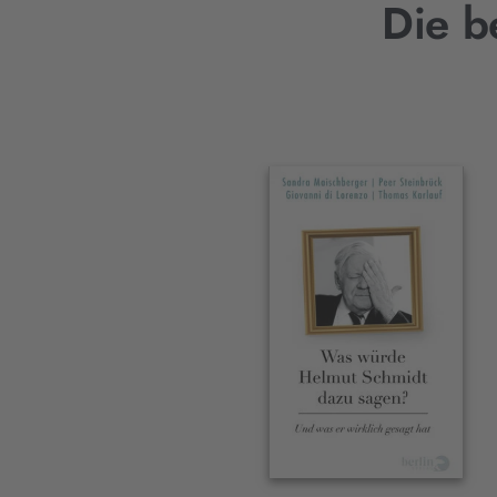
Die b
Interaktives
Slider-
Element