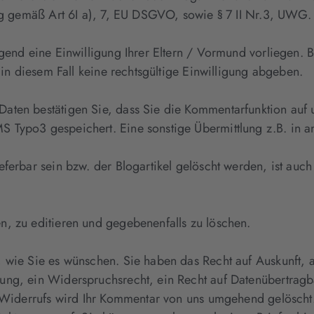
ung gemäß Art 6I a), 7, EU DSGVO, sowie § 7 II Nr.3, UWG.
gend eine Einwilligung Ihrer Eltern / Vormund vorliegen. B
n in diesem Fall keine rechtsgültige Einwilligung abgeben.
ten bestätigen Sie, dass Sie die Kommentarfunktion auf un
Typo3 gespeichert. Eine sonstige Übermittlung z.B. in and
eferbar sein bzw. der Blogartikel gelöscht werden, ist auc
n, zu editieren und gegebenenfalls zu löschen.
 wie Sie es wünschen. Sie haben das Recht auf Auskunft, a
ung, ein Widerspruchsrecht, ein Recht auf Datenübertragba
es Widerrufs wird Ihr Kommentar von uns umgehend gelöscht