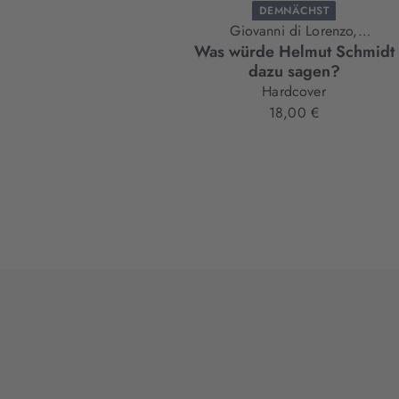
DEMNÄCHST
Giovanni di Lorenzo,
Was würde Helmut Schmidt
Thomas Karlauf,
dazu sagen?
Sandra Maischberger,
Hardcover
Peer Steinbrück
18,00 €