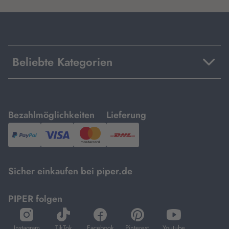
Beliebte Kategorien
mit
mit
Bezahlmöglichkeiten
Lieferung
PayPal,
Visa
und
DHL.
Mastercard.
Sicher einkaufen bei piper.de
PIPER folgen
öffnet
öffnet
öffnet
öffnet
öffnet
in
in
in
in
in
Instagram
TikTok
Facebook
Pinterest
Youtube