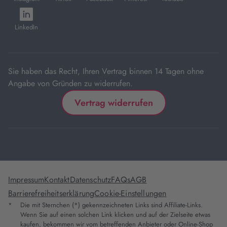
neuem
neuem
neuem
neuem
neuem
öffnet
Tab
Tab
Tab
Tab
Tab
in
LinkedIn
neuem
Tab
Sie haben das Recht, Ihren Vertrag binnen 14 Tagen ohne
Angabe von Gründen zu widerrufen.
Vertrag widerrufen
Impressum
Kontakt
Datenschutz
FAQs
AGB
Barrierefreiheitserklärung
Cookie-Einstellungen
*
Die mit Sternchen (*) gekennzeichneten Links sind Affiliate-Links.
Wenn Sie auf einen solchen Link klicken und auf der Zielseite etwas
kaufen, bekommen wir vom betreffenden Anbieter oder Online-Shop