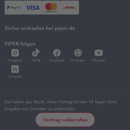
PayPal,
Visa
und
DHL.
Mastercard.
Sicher einkaufen bei piper.de
PIPER folgen
öffnet
öffnet
öffnet
öffnet
öffnet
in
in
in
in
in
Instagram
TikTok
Facebook
Pinterest
Youtube
neuem
neuem
neuem
neuem
neuem
öffnet
Tab
Tab
Tab
Tab
Tab
in
LinkedIn
neuem
Tab
Sie haben das Recht, Ihren Vertrag binnen 14 Tagen ohne
Angabe von Gründen zu widerrufen.
Vertrag widerrufen