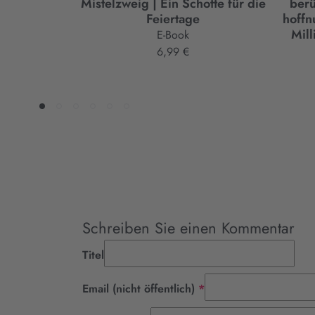
Mistelzweig | Ein Schotte für die
berü
Feiertage
hoffn
Mill
E-Book
6,99 €
Schreiben Sie einen Kommentar
Titel
Pflichtfeld
Email (nicht öffentlich)
*