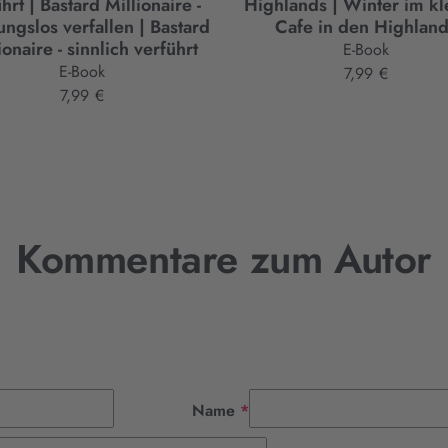
hrt | Bastard Millionaire -
Highlands | Winter im kl
ungslos verfallen | Bastard
Cafe in den Highlan
ionaire - sinnlich verführt
E-Book
E-Book
7,99 €
7,99 €
Kommentare zum Autor
Pflichtfeld
Name
*