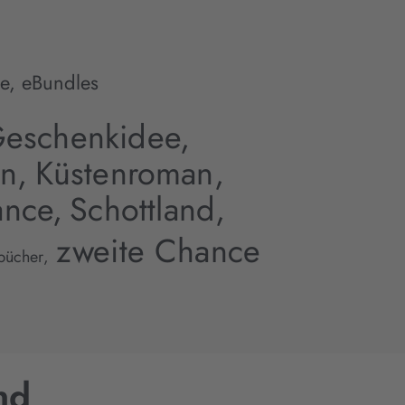
e
,
eBundles
eschenkidee,
n,
Küstenroman,
nce,
Schottland,
zweite Chance
bücher,
nd