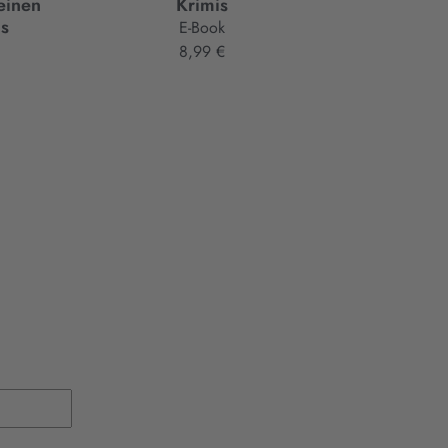
einen
Krimis
Lauf 
ds
E-Book
8,99 €