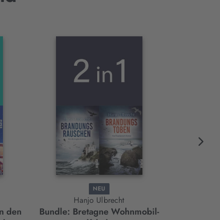
NEU
Hanjo Ulbrecht
K
in den
Bundle: Bretagne Wohnmobil-
Bundle: Das