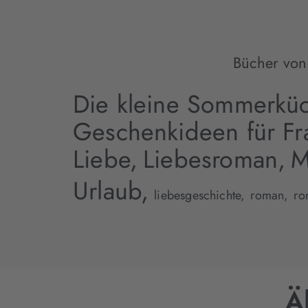
Bücher von
Die kleine Sommerkü
Geschenkideen für Fr
Liebe,
Liebesroman,
M
Urlaub,
liebesgeschichte,
roman,
ro
Ä