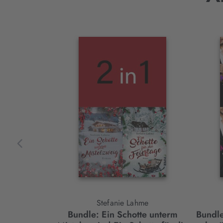
Interaktives
Slider-
Element
Stefanie Lahme
Bundle: Ein Schotte unterm
Bundle