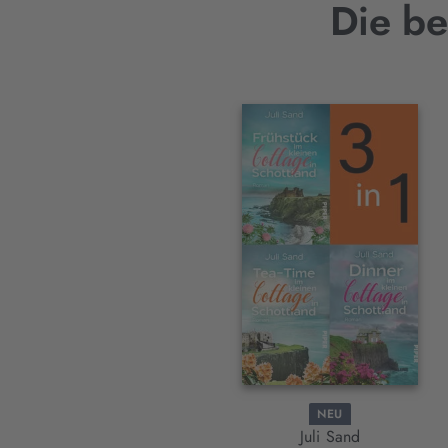
Die be
Interaktives
Slider-
Element
NEU
Juli Sand