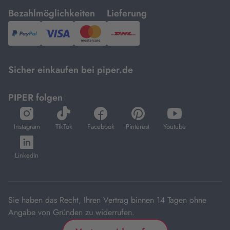
mit
mit
Bezahlmöglichkeiten
Lieferung
PayPal,
Visa
und
DHL.
Mastercard.
Sicher einkaufen bei piper.de
PIPER folgen
öffnet
öffnet
öffnet
öffnet
öffnet
in
in
in
in
in
Instagram
TikTok
Facebook
Pinterest
Youtube
neuem
neuem
neuem
neuem
neuem
öffnet
Tab
Tab
Tab
Tab
Tab
in
LinkedIn
neuem
Tab
Sie haben das Recht, Ihren Vertrag binnen 14 Tagen ohne
Angabe von Gründen zu widerrufen.