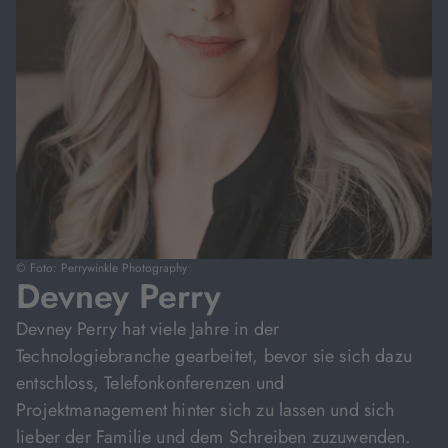
© Foto: Perrywinkle Photography
Devney Perry
Devney Perry hat viele Jahre in der
Technologiebranche gearbeitet, bevor sie sich dazu
entschloss, Telefonkonferenzen und
Projektmanagement hinter sich zu lassen und sich
lieber der Familie und dem Schreiben zuzuwenden.