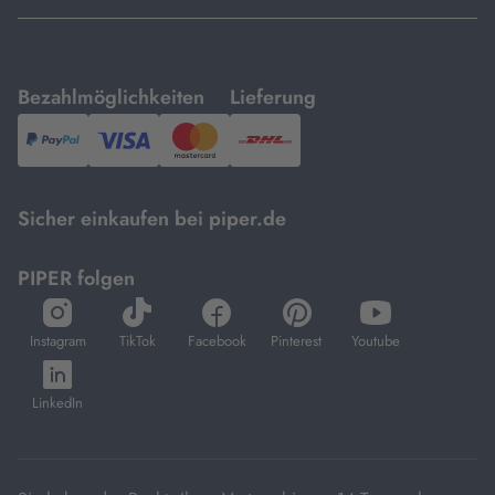
mit
mit
Bezahlmöglichkeiten
Lieferung
PayPal,
Visa
und
DHL.
Mastercard.
Sicher einkaufen bei piper.de
PIPER folgen
öffnet
öffnet
öffnet
öffnet
öffnet
in
in
in
in
in
Instagram
TikTok
Facebook
Pinterest
Youtube
neuem
neuem
neuem
neuem
neuem
öffnet
Tab
Tab
Tab
Tab
Tab
in
LinkedIn
neuem
Tab