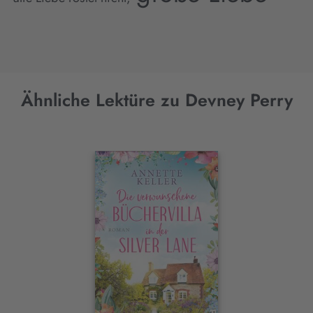
Ähnliche Lektüre zu Devney Perry
Interaktives
Slider-
Element