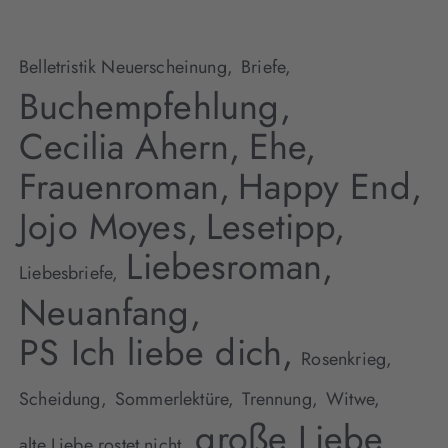
Belletristik Neuerscheinung,
Briefe,
Buchempfehlung,
Cecilia Ahern,
Ehe,
Frauenroman,
Happy End,
Jojo Moyes,
Lesetipp,
Liebesroman,
Liebesbriefe,
Neuanfang,
PS Ich liebe dich,
Rosenkrieg,
Scheidung,
Sommerlektüre,
Trennung,
Witwe,
große Liebe
alte Liebe rostet nicht,