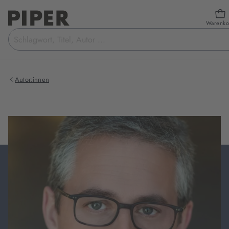
Warenko
Suchbegriff
eingeben
Autor:innen