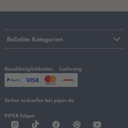
Beliebte Kategorien
mit
mit
Bezahlmöglichkeiten
Lieferung
PayPal,
Visa
und
DHL.
Mastercard.
Sicher einkaufen bei piper.de
PIPER folgen
öffnet
öffnet
öffnet
öffnet
öffnet