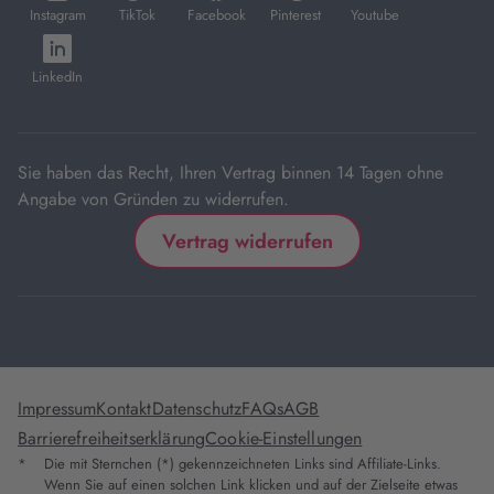
in
in
in
in
in
Instagram
TikTok
Facebook
Pinterest
Youtube
neuem
neuem
neuem
neuem
neuem
öffnet
Tab
Tab
Tab
Tab
Tab
in
LinkedIn
neuem
Tab
Sie haben das Recht, Ihren Vertrag binnen 14 Tagen ohne
Angabe von Gründen zu widerrufen.
Vertrag widerrufen
Impressum
Kontakt
Datenschutz
FAQs
AGB
Barrierefreiheitserklärung
Cookie-Einstellungen
*
Die mit Sternchen (*) gekennzeichneten Links sind Affiliate-Links.
Wenn Sie auf einen solchen Link klicken und auf der Zielseite etwas