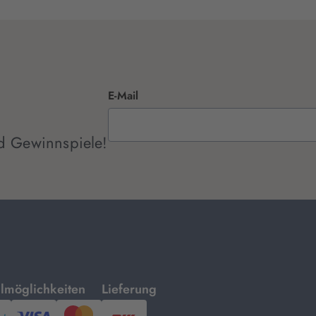
E-Mail
d Gewinnspiele!
mit
lmöglichkeiten
Lieferung