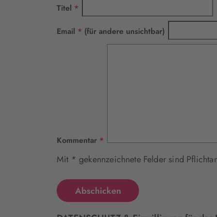
Pflichtfeld
Titel
*
Pflichtfeld
Email
*
(für andere unsichtbar)
Pflichtfeld
Kommentar
*