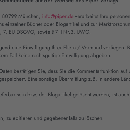
ommentieren auf der Website des Piper Verlags
4, 80799 München,
info@piper.de
verarbeitet Ihre person
inzelner Bücher oder Blogartikel und zur Marktforschung
 a), 7, EU DSGVO, sowie § 7 II Nr.3, UWG.
gend eine Einwilligung Ihrer Eltern / Vormund vorliegen. B
esem Fall keine rechtsgültige Einwilligung abgeben.
ten bestätigen Sie, dass Sie die Kommentarfunktion auf u
peichert. Eine sonstige Übermittlung z.B. in andere Länder
ferbar sein bzw. der Blogartikel gelöscht werden, ist auch
n, zu editieren und gegebenenfalls zu löschen.