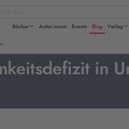
Bücher
Autor:innen
Events
Blog
Verlag
en
keitsdefizit in 