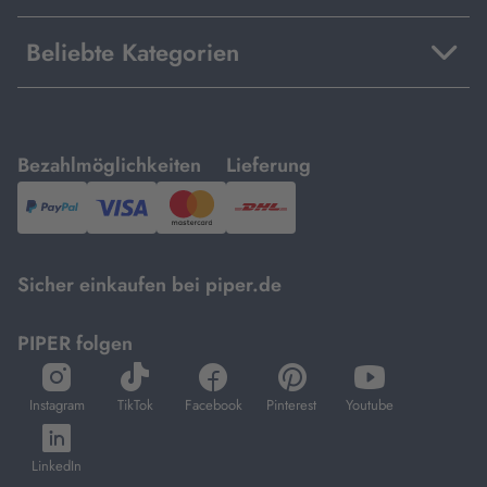
Beliebte Kategorien
mit
mit
Bezahlmöglichkeiten
Lieferung
PayPal,
Visa
und
DHL.
Mastercard.
Sicher einkaufen bei piper.de
PIPER folgen
öffnet
öffnet
öffnet
öffnet
öffnet
in
in
in
in
in
Instagram
TikTok
Facebook
Pinterest
Youtube
neuem
neuem
neuem
neuem
neuem
öffnet
Tab
Tab
Tab
Tab
Tab
in
LinkedIn
neuem