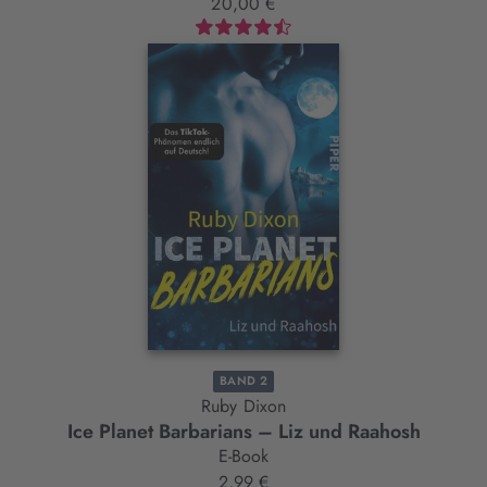
20,00 €
BAND 2
Ruby Dixon
Ice Planet Barbarians – Liz und Raahosh
E-Book
2,99 €