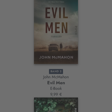
BAND 2
John McMahon
Evil Men
E-Book
9,99 €