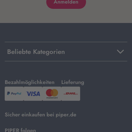
Beliebte Kategorien
mit
mit
Bezahlmöglichkeiten
Lieferung
PayPal,
Visa
und
DHL.
Mastercard.
Sicher einkaufen bei piper.de
PIPER folgen