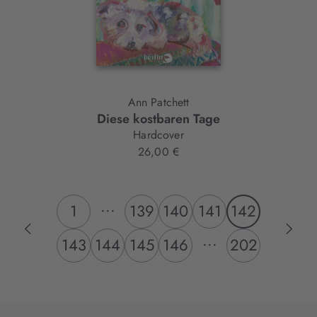
Ann Patchett
Diese kostbaren Tage
Hardcover
26,00 €
...
1
139
140
141
142
...
143
144
145
146
202